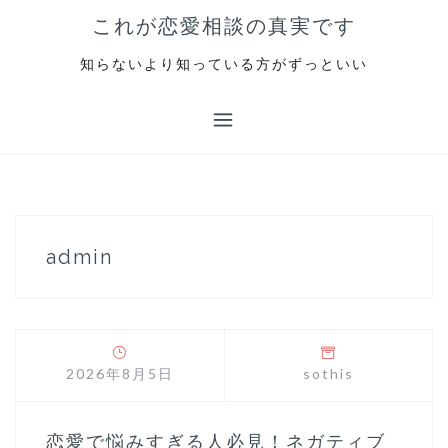
S
これが恋愛相談の真実です
k
i
知らないより知っている方がずっといい
p
t
o
c
o
n
t
e
admin
n
t
2026年8月5日
sothis
恋愛で悩みすぎる人必見！ネガティブ