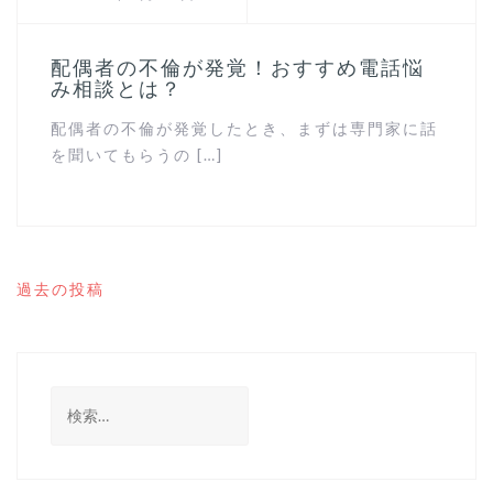
配偶者の不倫が発覚！おすすめ電話悩
み相談とは？
配偶者の不倫が発覚したとき、まずは専門家に話
を聞いてもらうの […]
過去の投稿
投
稿
ナ
ビ
ゲ
検
ー
索
シ
:
ョ
ン