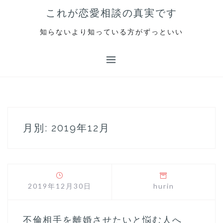
S
これが恋愛相談の真実です
k
i
知らないより知っている方がずっといい
p
t
o
c
o
n
t
e
月別: 2019年12月
n
t
2019年12月30日
hurin
不倫相手を離婚させたいと悩む人へ