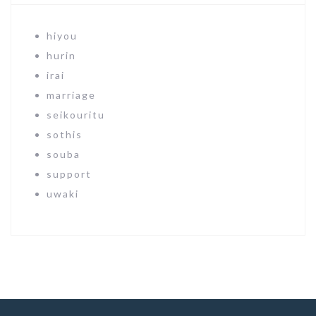
hiyou
hurin
irai
marriage
seikouritu
sothis
souba
support
uwaki