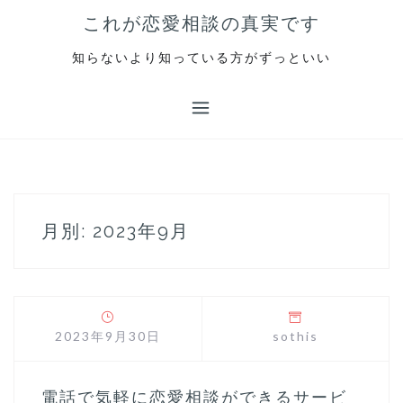
S
これが恋愛相談の真実です
k
i
知らないより知っている方がずっといい
p
t
o
c
o
n
t
e
月別: 2023年9月
n
t
2023年9月30日
sothis
電話で気軽に恋愛相談ができるサービ