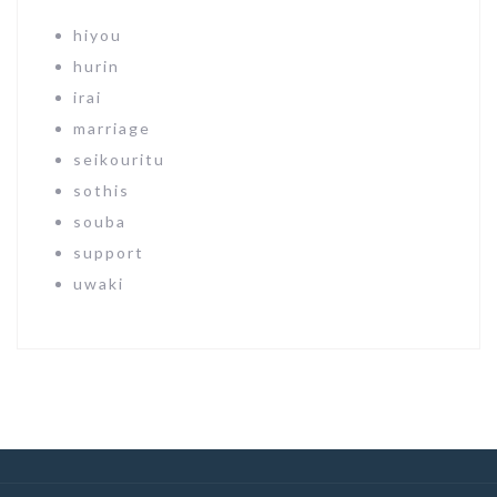
hiyou
hurin
irai
marriage
seikouritu
sothis
souba
support
uwaki