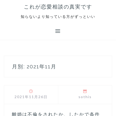
S
これが恋愛相談の真実です
k
i
知らないより知っている方がずっといい
p
t
o
c
o
n
t
e
月別: 2021年11月
n
t
2021年11月26日
sothis
離婚は不倫をされたか、したかで条件