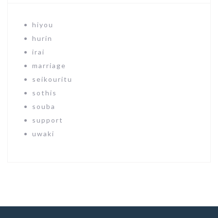
hiyou
hurin
irai
marriage
seikouritu
sothis
souba
support
uwaki