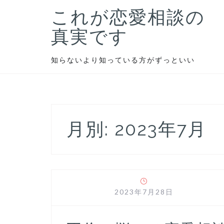
S
これが恋愛相談の
k
i
真実です
p
t
知らないより知っている方がずっといい
o
c
o
n
t
月別: 2023年7月
e
n
t
2023年7月28日