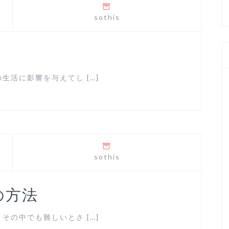
sothis
う
活に影響を与えてし […]
sothis
の方法
の中でも難しいとさ […]