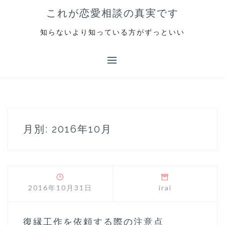
S
これが恋愛相談の真実です
k
i
知らないより知っている方がずっといい
p
t
o
c
o
n
t
e
月別: 2016年10月
n
t
2016年10月31日
irai
復縁工作を依頼する際の注意点