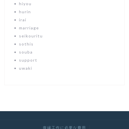
hiyou
hurin
irai
marriage
seikouritu
sothis
souba
support
uwaki
復縁工作に必要な費用