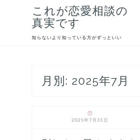
S
これが恋愛相談の
k
i
真実です
p
t
知らないより知っている方がずっといい
o
c
o
n
t
月別: 2025年7月
e
n
t
2025年7月31日