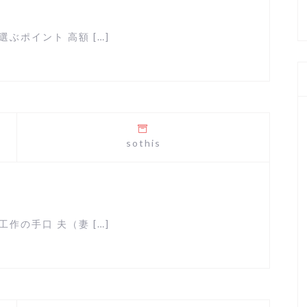
ぶポイント 高額 […]
sothis
作の手口 夫（妻 […]