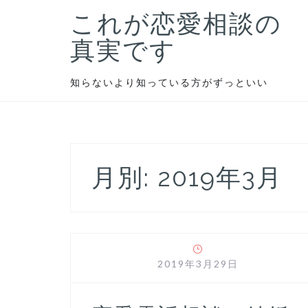
S
これが恋愛相談の
k
i
真実です
p
t
知らないより知っている方がずっといい
o
c
o
n
t
月別: 2019年3月
e
n
t
2019年3月29日