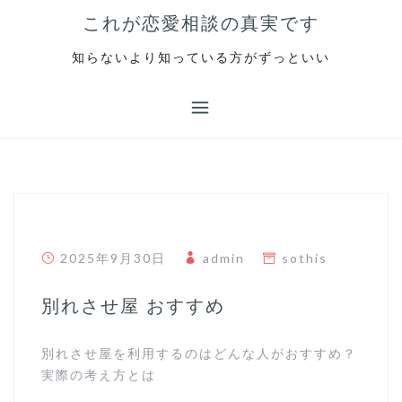
S
これが恋愛相談の真実です
k
i
知らないより知っている方がずっといい
p
t
o
c
o
n
t
e
n
2025年9月30日
admin
sothis
t
別れさせ屋 おすすめ
別れさせ屋を利用するのはどんな人がおすすめ？
実際の考え方とは