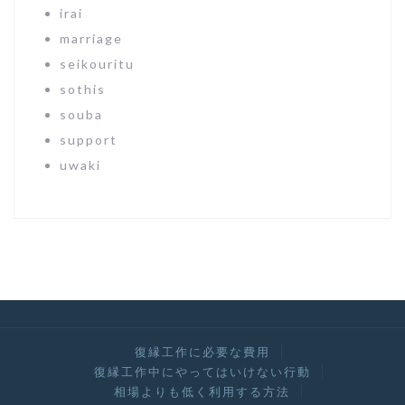
irai
marriage
seikouritu
sothis
souba
support
uwaki
復縁工作に必要な費用
復縁工作中にやってはいけない行動
相場よりも低く利用する方法