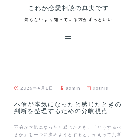
S
これが恋愛相談の真実です
k
i
知らないより知っている方がずっといい
p
t
o
c
o
n
t
e
n
2026年4月1日
admin
sothis
t
不倫が本気になったと感じたときの
判断を整理するための分岐視点
不倫が本気になったと感じたとき、「どうするべ
きか」を一つに決めようとすると、かえって判断