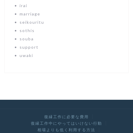
irai
marriage
seikouritu
sothis
souba
support
uwaki
復縁工作に必要な費用
復縁工作中にやってはいけない行動
相場よりも低く利用する方法