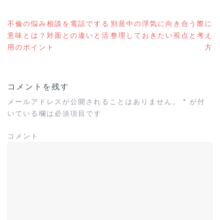
不倫の悩み相談を電話でする
別居中の浮気に向き合う際に
投
意味とは？対面との違いと活
整理しておきたい視点と考え
稿
用のポイント
方
ナ
ビ
ゲ
ー
コメントを残す
シ
ョ
メールアドレスが公開されることはありません。
*
が付
ン
いている欄は必須項目です
コメント