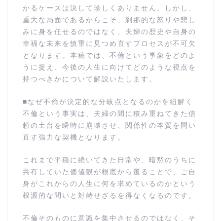
かるケースは決して珍しくありません。しかし、
重大な局面であるからこそ、刹那的な怒りや悲し
みに身を任せるのではなく、夫婦の歴史や自身の
幸福な未来を慎重に見つめ直すプロセスが不可欠
となります。本稿では、不倫という事象をどのよ
うに捉え、今後の人生に向けてどのような視点を
持つべきかについて解説いたします。
■なぜ不倫が決定的な分岐点となるのかを紐解く
不倫という事実は、夫婦の間に積み重ねてきた信
頼の土台を瞬時に崩壊させ、関係性の本質を問い
直す強力な契機となります。
これまで平穏に続いてきた日常や、暗黙のうちに
共有していた価値観が根底から覆ることで、ご自
身がこれからの人生に何を求めているのかという
根源的な問いと対峙せざるを得なくなるのです。
不倫そのものに意識を集中させるのではなく、そ