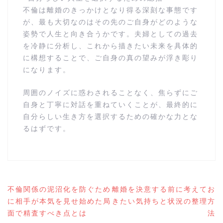
不倫は離婚のきっかけとなり得る深刻な事態です
が、最も大切なのはその先のご自身がどのような
姿勢で人生と向き合うかです。夫婦としての過去
を冷静に分析し、これから描きたい未来を具体的
に構想することで、ご自身の真の望みが浮き彫り
になります。
周囲のノイズに惑わされることなく、焦らずにご
自身と丁寧に対話を重ねていくことが、最終的に
自分らしい生き方を選択するための確かな力とな
るはずです。
不倫関係の泥沼化を防ぐため
離婚を決意する前に考えてお
投
に相手が本気を見せ始めた局
きたい気持ちと状況の整理方
稿
面で精査すべき点とは
法
ナ