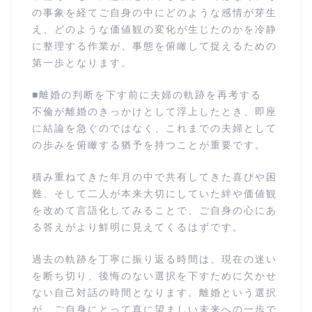
の事象を経てご自身の中にどのような感情が芽生
え、どのような価値観の変化が生じたのかを冷静
に整理する作業が、事態を俯瞰して捉えるための
第一歩となります。
■離婚の判断を下す前に夫婦の軌跡を再考する
不倫が離婚のきっかけとして浮上したとき、即座
に結論を急ぐのではなく、これまでの夫婦として
の歩みを俯瞰する猶予を持つことが重要です。
積み重ねてきた年月の中で共有してきた喜びや困
難、そして二人が本来大切にしていた絆や価値観
を改めて言語化してみることで、ご自身の心にあ
る答えがより鮮明に見えてくるはずです。
過去の軌跡を丁寧に振り返る時間は、現在の迷い
を断ち切り、後悔のない選択を下すために欠かせ
ない自己対話の時間となります。離婚という選択
が、ご自身にとって真に望ましい未来への一歩で