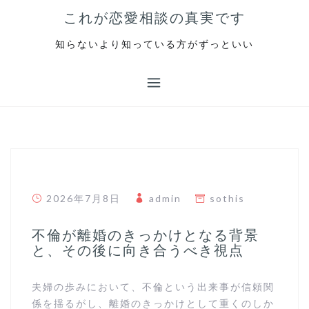
S
これが恋愛相談の真実です
k
i
知らないより知っている方がずっといい
p
t
o
c
o
n
t
e
n
2026年7月8日
admin
sothis
t
不倫が離婚のきっかけとなる背景
と、その後に向き合うべき視点
夫婦の歩みにおいて、不倫という出来事が信頼関
係を揺るがし、離婚のきっかけとして重くのしか